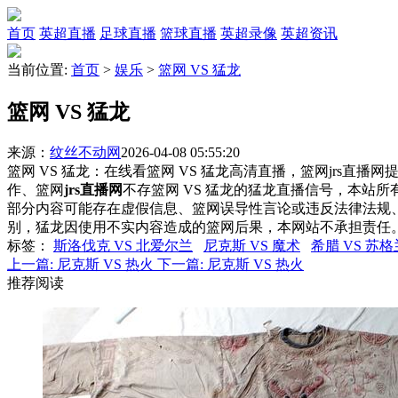
首页
英超直播
足球直播
篮球直播
英超录像
英超资讯
当前位置:
首页
>
娱乐
>
篮网 VS 猛龙
篮网 VS 猛龙
来源：
纹丝不动网
2026-04-08 05:55:20
篮网 VS 猛龙：在线看篮网 VS 猛龙高清直播，篮网jrs直播
作、篮网
jrs直播网
不存篮网 VS 猛龙的猛龙直播信号，本站
部分内容可能存在虚假信息、篮网误导性言论或违反法律法规
别，猛龙因使用不实内容造成的篮网后果，本网站不承担责任
标签
：
斯洛伐克 VS 北爱尔兰
尼克斯 VS 魔术
希腊 VS 苏格
上一篇:
尼克斯 VS 热火
下一篇:
尼克斯 VS 热火
推荐阅读