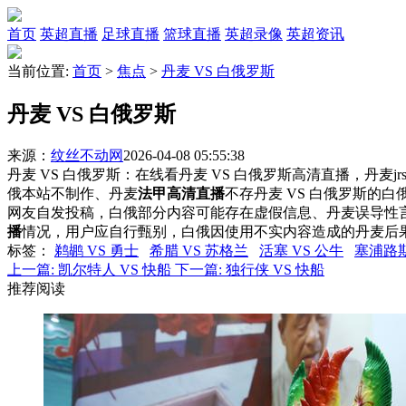
首页
英超直播
足球直播
篮球直播
英超录像
英超资讯
当前位置:
首页
>
焦点
>
丹麦 VS 白俄罗斯
丹麦 VS 白俄罗斯
来源：
纹丝不动网
2026-04-08 05:55:38
丹麦 VS 白俄罗斯：在线看丹麦 VS 白俄罗斯高清直播，丹麦j
俄本站不制作、丹麦
法甲高清直播
不存丹麦 VS 白俄罗斯的
网友自发投稿，白俄部分内容可能存在虚假信息、丹麦误导性
播
情况，用户应自行甄别，白俄因使用不实内容造成的丹麦后
标签
：
鹈鹕 VS 勇士
希腊 VS 苏格兰
活塞 VS 公牛
塞浦路斯
上一篇:
凯尔特人 VS 快船
下一篇:
独行侠 VS 快船
推荐阅读