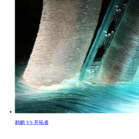
鹈鹕 VS 开拓者