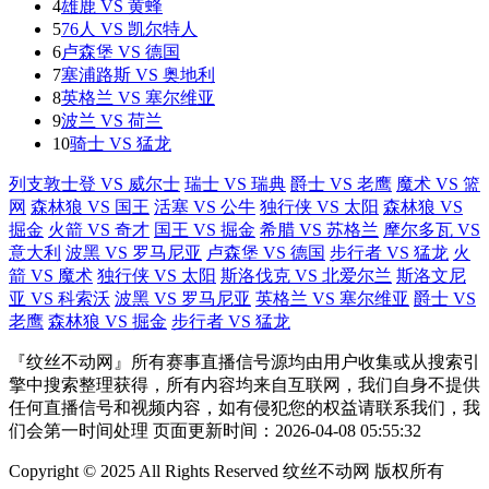
4
雄鹿 VS 黄蜂
5
76人 VS 凯尔特人
6
卢森堡 VS 德国
7
塞浦路斯 VS 奥地利
8
英格兰 VS 塞尔维亚
9
波兰 VS 荷兰
10
骑士 VS 猛龙
列支敦士登 VS 威尔士
瑞士 VS 瑞典
爵士 VS 老鹰
魔术 VS 篮
网
森林狼 VS 国王
活塞 VS 公牛
独行侠 VS 太阳
森林狼 VS
掘金
火箭 VS 奇才
国王 VS 掘金
希腊 VS 苏格兰
摩尔多瓦 VS
意大利
波黑 VS 罗马尼亚
卢森堡 VS 德国
步行者 VS 猛龙
火
箭 VS 魔术
独行侠 VS 太阳
斯洛伐克 VS 北爱尔兰
斯洛文尼
亚 VS 科索沃
波黑 VS 罗马尼亚
英格兰 VS 塞尔维亚
爵士 VS
老鹰
森林狼 VS 掘金
步行者 VS 猛龙
『纹丝不动网』所有赛事直播信号源均由用户收集或从搜索引
擎中搜索整理获得，所有内容均来自互联网，我们自身不提供
任何直播信号和视频内容，如有侵犯您的权益请联系我们，我
们会第一时间处理 页面更新时间：2026-04-08 05:55:32
Copyright © 2025 All Rights Reserved 纹丝不动网 版权所有