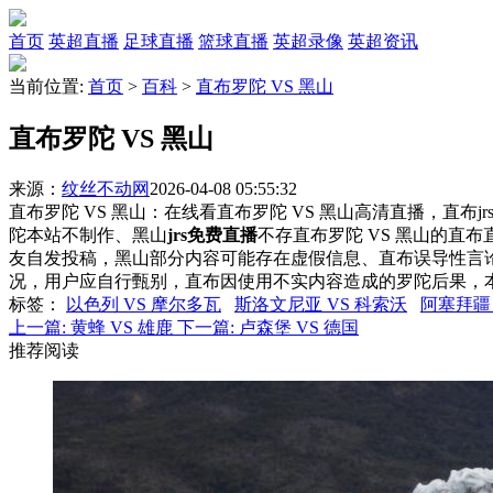
首页
英超直播
足球直播
篮球直播
英超录像
英超资讯
当前位置:
首页
>
百科
>
直布罗陀 VS 黑山
直布罗陀 VS 黑山
来源：
纹丝不动网
2026-04-08 05:55:32
直布罗陀 VS 黑山：在线看直布罗陀 VS 黑山高清直播，直布j
陀本站不制作、黑山
jrs免费直播
不存直布罗陀 VS 黑山的直
友自发投稿，黑山部分内容可能存在虚假信息、直布误导性言
况，用户应自行甄别，直布因使用不实内容造成的罗陀后果，
标签
：
以色列 VS 摩尔多瓦
斯洛文尼亚 VS 科索沃
阿塞拜疆 
上一篇:
黄蜂 VS 雄鹿
下一篇:
卢森堡 VS 德国
推荐阅读