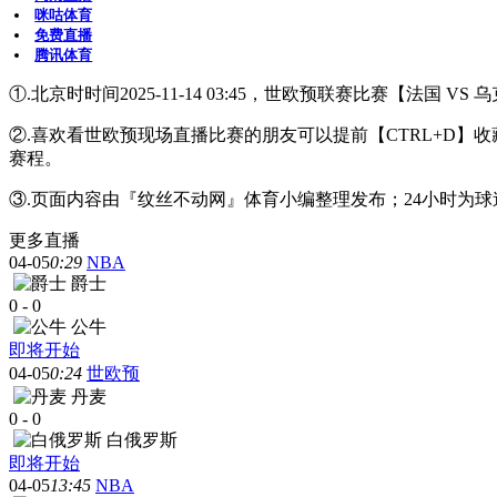
咪咕体育
免费直播
腾讯体育
①.北京时时间2025-11-14 03:45，世欧预联赛比赛【法国 
②.喜欢看世欧预现场直播比赛的朋友可以提前【CTRL+D
赛程。
③.页面内容由『纹丝不动网』体育小编整理发布；24小时为
更多直播
04-05
0:29
NBA
爵士
0
-
0
公牛
即将开始
04-05
0:24
世欧预
丹麦
0
-
0
白俄罗斯
即将开始
04-05
13:45
NBA