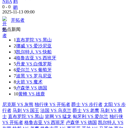
NBA
0
-
0
2025-11-13 09:00
开拓者
热点新闻
1
直布罗陀 VS 黑山
2
挪威 VS 爱沙尼亚
3
凯尔特人 VS 快船
4
格鲁吉亚 VS 西班牙
5
丹麦 VS 白俄罗斯
6
爱尔兰 VS 葡萄牙
7
波黑 VS 罗马尼亚
8
火箭 VS 魔术
9
卢森堡 VS 德国
10
黄蜂 VS 雄鹿
尼克斯 VS 灰熊
独行侠 VS 开拓者
爵士 VS 步行者
太阳 VS 步
行者
马刺 VS 国王
法国 VS 乌克兰
爵士 VS 老鹰
马刺 VS 勇
士
直布罗陀 VS 黑山
篮网 VS 猛龙
匈牙利 VS 爱尔兰
独行侠
VS 开拓者
格鲁吉亚 VS 西班牙
卢森堡 VS 德国
凯尔特人 VS