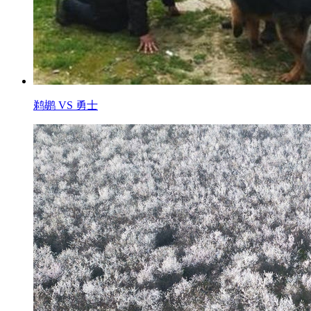
鹈鹕 VS 勇士