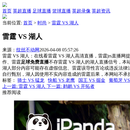
首页
英超直播
足球直播
篮球直播
英超录像
英超资讯
当前位置:
首页
>
时尚
>
雷霆 VS 湖人
雷霆 VS 湖人
来源：
纹丝不动网
2026-04-08 05:57:26
雷霆 VS 湖人：在线看雷霆 VS 湖人高清直播，雷霆jrs直播
作、雷霆
足球免费直播
不存雷霆 VS 湖人的湖人直播信号，
湖人部分内容可能存在虚假信息、雷霆误导性言论或违反法律
自行甄别，湖人因使用不实内容造成的雷霆后果，本网站不承
标签
：
骑士 VS 猛龙
快船 VS 老鹰
国王 VS 掘金
葡萄牙 V
上一篇:
雷霆 VS 湖人
下一篇:
鹈鹕 VS 开拓者
推荐阅读